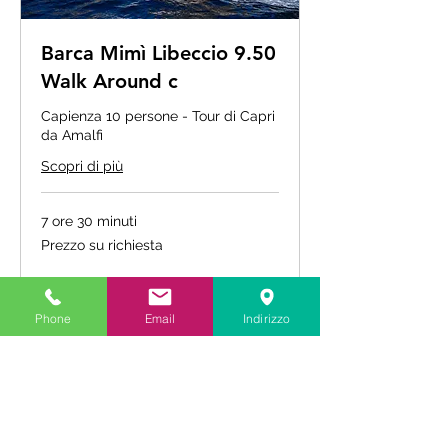
Barca Mimì Libeccio 9.50
Walk Around c
Capienza 10 persone - Tour di Capri
da Amalfi
Scopri di più
7 ore 30 minuti
Prezzo
Prezzo su richiesta
su
richiesta
Altre info
Phone
Email
Indirizzo
F.A.Q.
Privacy Policy
Cookies Policy
Gargiulo Boat