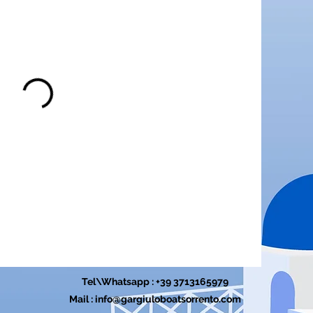
Tel\Whatsapp : +39 3713165979
Mail :
info@gargiuloboatsorrento.com