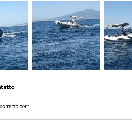
ntatto
tsorrento.com