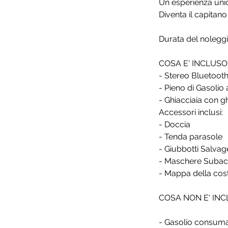
Un esperienza unic
Diventa il capitano
Durata del noleggio
COSA E' INCLUSO
- Stereo Bluetoot
- Pieno di Gasolio 
- Ghiacciaia con g
Accessori inclusi:
- Doccia
- Tenda parasole
- Giubbotti Salvag
- Maschere Suba
- Mappa della cos
COSA NON E' IN
- Gasolio consum