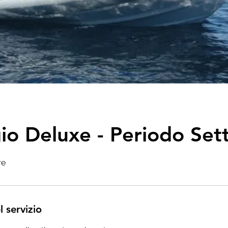
io Deluxe - Periodo Se
re
l servizio