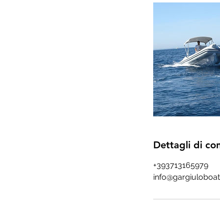
Dettagli di co
+393713165979
info@gargiuloboa