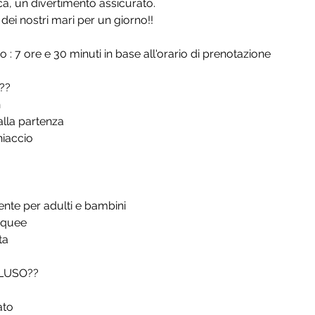
a, un divertimento assicurato.
 dei nostri mari per un giorno!!
 : 7 ore e 30 minuti in base all'orario di prenotazione
??
h
alla partenza
hiaccio
ente per adulti e bambini
cquee
ta
CLUSO??
ato