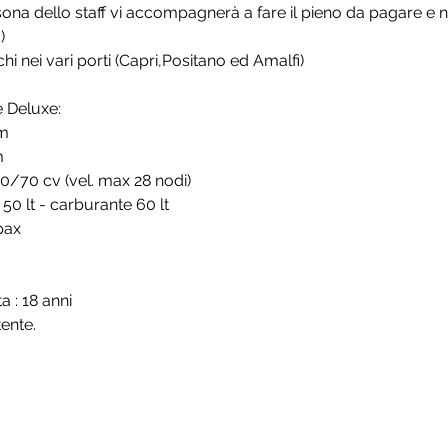
rsona dello staff vi accompagnerà a fare il pieno da pagare e n
)
hi nei vari porti (Capri,Positano ed Amalfi)
 Deluxe:
 m
m
0/70 cv (vel. max 28 nodi)
50 lt - carburante 60 lt
pax
a : 18 anni