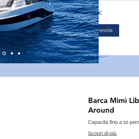
305
305 €
euro
Prenota
Barca Mimì Li
Around
Capacità fino a 10 pe
Scopri di più