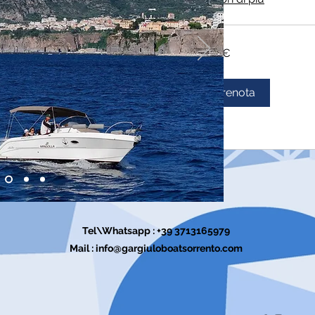
355
355 €
euro
Prenota
Tel\Whatsapp : +39 3713165979
Mail :
info@gargiuloboatsorrento.com