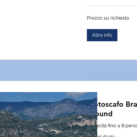
Prezzo
Prezzo su richiesta
su
richiesta
Altre info
Motoscafo Bra
Around
Capacità fino a 8 per
Scopri di più