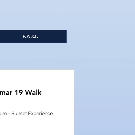
F.A.Q.
lmar 19 Walk
sone - Sunset Experience