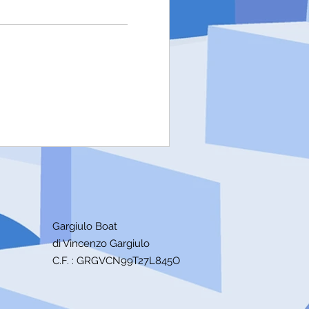
Gargiulo Boat
di Vincenzo Gargiulo
C.F. : GRGVCN99T27L845O